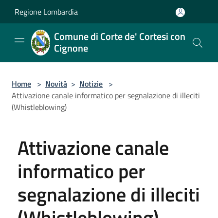
Salta al contenuto principale
Regione Lombardia
Comune di Corte de' Cortesi con
Cignone
Home
>
Novità
>
Notizie
>
Attivazione canale informatico per segnalazione di illeciti
(Whistleblowing)
Attivazione canale
informatico per
segnalazione di illeciti
(Whistleblowing)