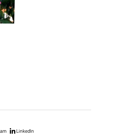
ram
LinkedIn