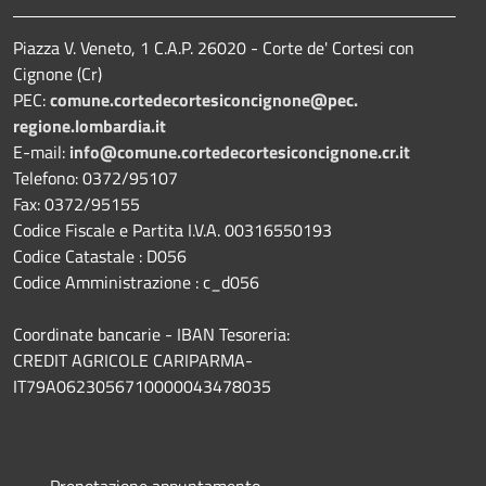
Piazza V. Veneto, 1 C.A.P. 26020 - Corte de' Cortesi con
Cignone (Cr)
PEC:
comune.
cortedecortesiconcignone@pec.
regione.lombardia.it
E-mail:
info@comune.cortedecortesiconcignone.cr.it
Telefono: 0372/95107
Fax: 0372/95155
Codice Fiscale e Partita I.V.A. 00316550193
Codice Catastale : D056
Codice Amministrazione : c_d056
Coordinate bancarie - IBAN Tesoreria:
CREDIT AGRICOLE CARIPARMA-
IT79A0623056710000043478035
Prenotazione appuntamento