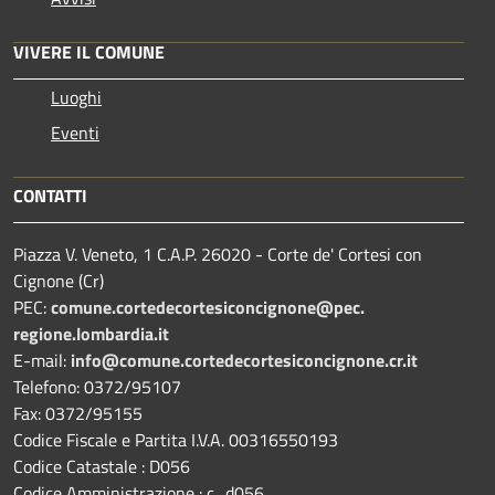
VIVERE IL COMUNE
Luoghi
Eventi
CONTATTI
Piazza V. Veneto, 1 C.A.P. 26020 - Corte de' Cortesi con
Cignone (Cr)
PEC:
comune.
cortedecortesiconcignone@pec.
regione.lombardia.it
E-mail:
info@comune.cortedecortesiconcignone.cr.it
Telefono: 0372/95107
Fax: 0372/95155
Codice Fiscale e Partita I.V.A. 00316550193
Codice Catastale : D056
Codice Amministrazione : c_d056