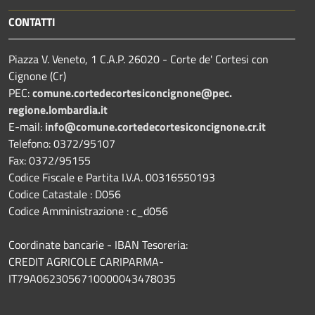
CONTATTI
Piazza V. Veneto, 1 C.A.P. 26020 - Corte de' Cortesi con
Cignone (Cr)
PEC:
comune.
cortedecortesiconcignone@pec.
regione.lombardia.it
E-mail:
info@comune.cortedecortesiconcignone.cr.it
Telefono: 0372/95107
Fax: 0372/95155
Codice Fiscale e Partita I.V.A. 00316550193
Codice Catastale : D056
Codice Amministrazione : c_d056
Coordinate bancarie - IBAN Tesoreria:
CREDIT AGRICOLE CARIPARMA-
IT79A0623056710000043478035