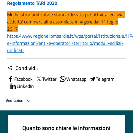
Regolamento TARI 2020
Modulistica unificata e standardizzata per attivita' edilizia,
attivita' commerciali e assimilate in vigore dal 1° luglio
2017
https://www.regione.lombardia.it/wps/portal/istituzionale/HP/
e-informazioni/enti-e-operatori/territorio/moduli-edilizi-
unificati
Condividi:
Facebook
Twitter
Whatsapp
Telegram
LinkedIn
Vedi azioni
Quanto sono chiare le informazioni