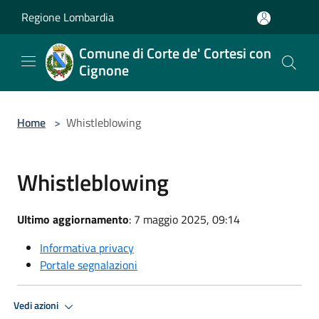
Salta al contenuto principale
Regione Lombardia
Comune di Corte de' Cortesi con
Cignone
Home
>
Whistleblowing
Whistleblowing
Ultimo aggiornamento
: 7 maggio 2025, 09:14
Informativa privacy
Portale segnalazioni
Vedi azioni