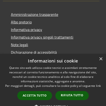
Amministrazione trasparente
Albo pretorio
Informativa privacy
Informativa privacy singoli trattamenti
Note legali
Dichiarazione di accessibilità
×
Obiettivi di accessibilità
Informazioni sui cookie
Questo sito web utilizza cookie tecnici e assimilati strettamente
necessari al corretto funzionamento e alla navigazione del sito,
nonché un cookie tecnico analitico al solo fine di elaborare
informazioni statistiche, aggregate e anonime.
RSS
Copyright © 2026 • Comune di
Per maggiori dettagli, può consultare la cookie policy al seguente
link
Accessibilità
Corte de' Cortesi con Cignone •
Privacy
Municipium
Powered by
•
RIFIUTA TUTTO
ACCETTA TUTTO
Cookie
Accesso redazione