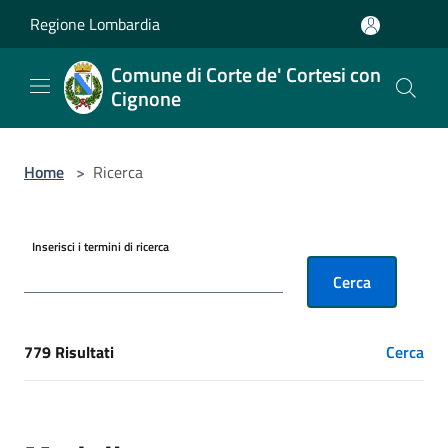
Salta al contenuto principale
Regione Lombardia
Comune di Corte de' Cortesi con
Cignone
Home
>
Ricerca
Inserisci i termini di ricerca
Cerca
779 Risultati
Cerca
[results] Risultati