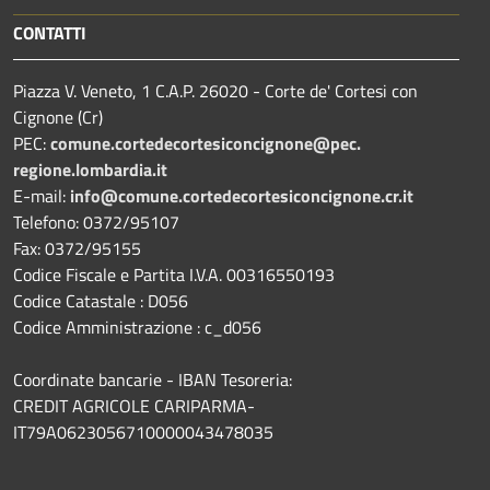
CONTATTI
Piazza V. Veneto, 1 C.A.P. 26020 - Corte de' Cortesi con
Cignone (Cr)
PEC:
comune.
cortedecortesiconcignone@pec.
regione.lombardia.it
E-mail:
info@comune.cortedecortesiconcignone.cr.it
Telefono: 0372/95107
Fax: 0372/95155
Codice Fiscale e Partita I.V.A. 00316550193
Codice Catastale : D056
Codice Amministrazione : c_d056
Coordinate bancarie - IBAN Tesoreria:
CREDIT AGRICOLE CARIPARMA-
IT79A0623056710000043478035