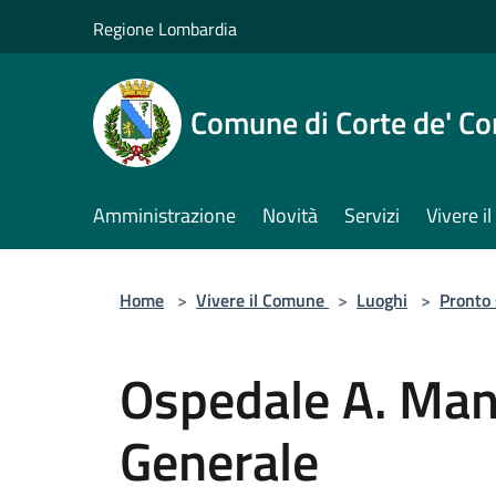
Salta al contenuto principale
Regione Lombardia
Comune di Corte de' Co
Amministrazione
Novità
Servizi
Vivere 
Home
>
Vivere il Comune
>
Luoghi
>
Pronto
Ospedale A. Man
Generale