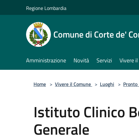
Salta al contenuto principale
Regione Lombardia
Comune di Corte de' Co
Amministrazione
Novità
Servizi
Vivere 
Home
>
Vivere il Comune
>
Luoghi
>
Pronto
Istituto Clinico
Generale