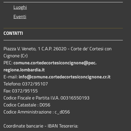
Luoghi
Eventi
CONTATTI
Piazza V. Veneto, 1 C.A.P. 26020 - Corte de' Cortesi con
Cignone (Cr)
PEC:
comune.
cortedecortesiconcignone@pec.
regione.lombardia.it
E-mail:
info@comune.cortedecortesiconcignone.cr.it
Telefono: 0372/95107
Fax: 0372/95155
Codice Fiscale e Partita I.V.A. 00316550193
Codice Catastale : D056
Codice Amministrazione : c_d056
Coordinate bancarie - IBAN Tesoreria: