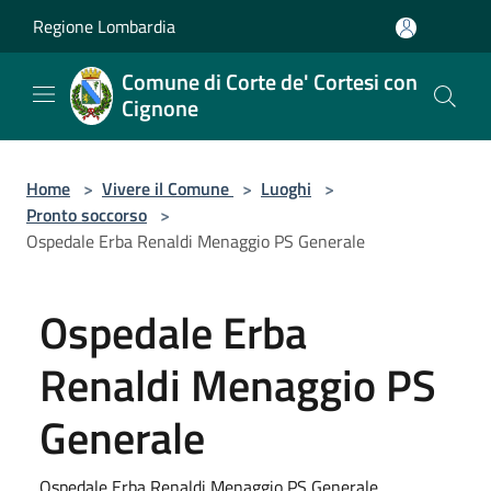
Salta al contenuto principale
Regione Lombardia
Comune di Corte de' Cortesi con
Cignone
Home
>
Vivere il Comune
>
Luoghi
>
Pronto soccorso
>
Ospedale Erba Renaldi Menaggio PS Generale
Ospedale Erba
Renaldi Menaggio PS
Generale
Ospedale Erba Renaldi Menaggio PS Generale