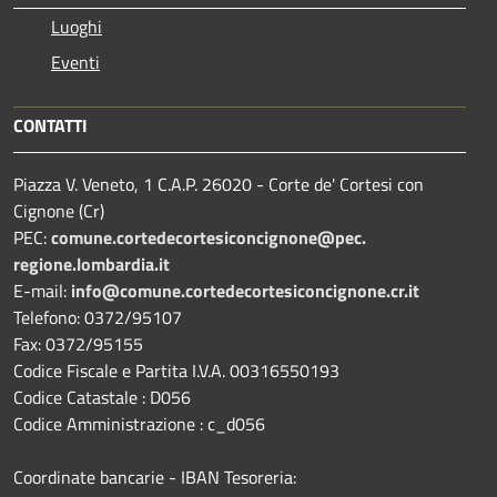
Luoghi
Eventi
CONTATTI
Piazza V. Veneto, 1 C.A.P. 26020 - Corte de' Cortesi con
Cignone (Cr)
PEC:
comune.
cortedecortesiconcignone@pec.
regione.lombardia.it
E-mail:
info@comune.cortedecortesiconcignone.cr.it
Telefono: 0372/95107
Fax: 0372/95155
Codice Fiscale e Partita I.V.A. 00316550193
Codice Catastale : D056
Codice Amministrazione : c_d056
Coordinate bancarie - IBAN Tesoreria: