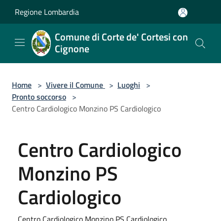
Salta al contenuto principale
Regione Lombardia
Comune di Corte de' Cortesi con
Cignone
Home
>
Vivere il Comune
>
Luoghi
>
Pronto soccorso
>
Centro Cardiologico Monzino PS Cardiologico
Centro Cardiologico
Monzino PS
Cardiologico
Centro Cardiologico Monzino PS Cardiologico