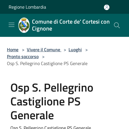
Salta al contenuto principale
Regione Lombardia
Comune di Corte de' Cortesi con
Cignone
Home
>
Vivere il Comune
>
Luoghi
>
Pronto soccorso
>
Osp S. Pellegrino Castiglione PS Generale
Osp S. Pellegrino
Castiglione PS
Generale
Osp S. Pellegrino Castiglione PS Generale