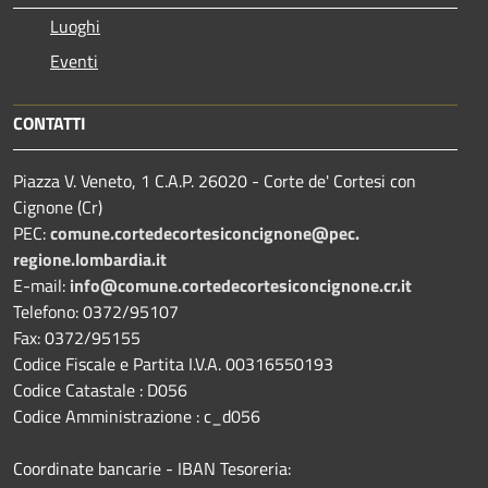
Luoghi
Eventi
CONTATTI
Piazza V. Veneto, 1 C.A.P. 26020 - Corte de' Cortesi con
Cignone (Cr)
PEC:
comune.
cortedecortesiconcignone@pec.
regione.lombardia.it
E-mail:
info@comune.cortedecortesiconcignone.cr.it
Telefono: 0372/95107
Fax: 0372/95155
Codice Fiscale e Partita I.V.A. 00316550193
Codice Catastale : D056
Codice Amministrazione : c_d056
Coordinate bancarie - IBAN Tesoreria: