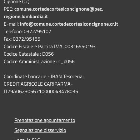
Cignone (Cr)
PEC:
comune.
cortedecortesiconcignone@pec.
regione.lombardia.it
E-mail:
info@comune.cortedecortesiconcignone.cr.it
Telefono: 0372/95107
Fax: 0372/95155
Codice Fiscale e Partita I.V.A. 00316550193
Codice Catastale : D056
Codice Amministrazione : c_d056
Coordinate bancarie - IBAN Tesoreria:
CREDIT AGRICOLE CARIPARMA-
IT79A0623056710000043478035
Prenotazione appuntamento
Segnalazione disservizio
Leggi le FAQ