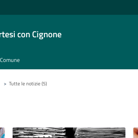
rtesi con Cignone
il Comune
>
Tutte le notizie (5)