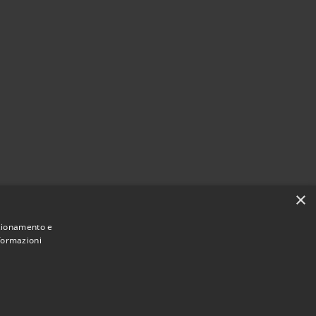
×
nzionamento e
nformazioni
Municipium
Corte de' Cortesi con Cignone • Powered by
•