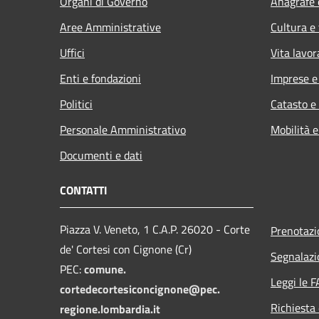
Organi di Governo
Anagrafe e
Aree Amministrative
Cultura e
Uffici
Vita lavor
Enti e fondazioni
Imprese 
Politici
Catasto e
Personale Amministrativo
Mobilità e
Documenti e dati
CONTATTI
Piazza V. Veneto, 1 C.A.P. 26020 - Corte
Prenotaz
de' Cortesi con Cignone (Cr)
Segnalazi
PEC:
comune.
Leggi le 
cortedecortesiconcignone@pec.
Richiesta 
regione.lombardia.it