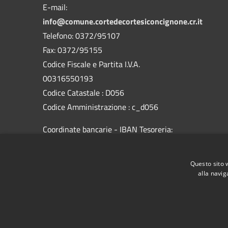
E-mail:
info@comune.cortedecortesiconcignone.cr.it
Telefono: 0372/95107
Fax: 0372/95155
Codice Fiscale e Partita I.V.A.
00316550193
Codice Catastale : D056
Codice Amministrazione : c_d056
Coordinate bancarie - IBAN Tesoreria:
CREDIT AGRICOLE CARIPARMA-
IT79A0623056710000043478035
Questo sito 
alla navig
RSS
Accessibilità
Privacy
Cookie
Mappa de